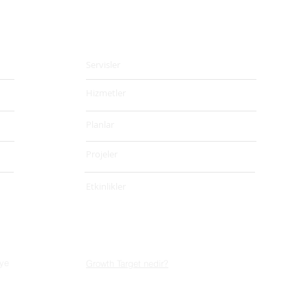
Hizmetler & Servisler
Servisler
Hizmetler
Planlar
Projeler
Etkinlikler
iye
Growth Target nedir?