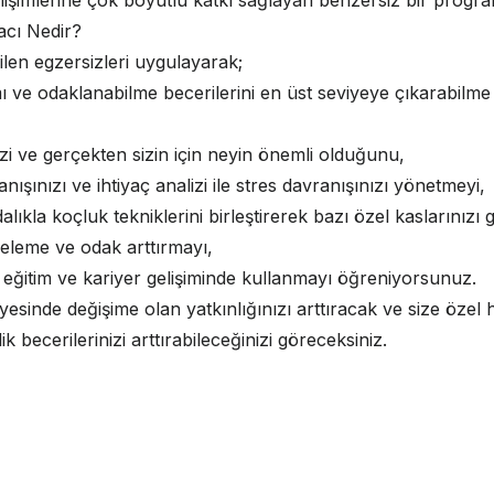
işimlerine çok boyutlu katkı sağlayan benzersiz bir progra
cı Nedir?
len egzersizleri uygulayarak;
mı ve odaklanabilme becerilerini en üst seviyeye çıkarabilme 
inizi ve gerçekten sizin için neyin önemli olduğunu,
nışınızı ve ihtiyaç analizi ile stres davranışınızı yönetmeyi,
ndalıkla koçluk tekniklerini birleştirerek bazı özel kaslarınızı g
geleme ve odak arttırmayı,
 eğitim ve kariyer gelişiminde kullanmayı öğreniyorsunuz.
sinde değişime olan yatkınlığınızı arttıracak ve size özel 
lik becerilerinizi arttırabileceğinizi göreceksiniz.