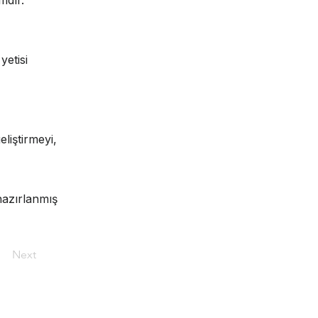
mdır.
yetisi
eliştirmeyi,
hazırlanmış
Next