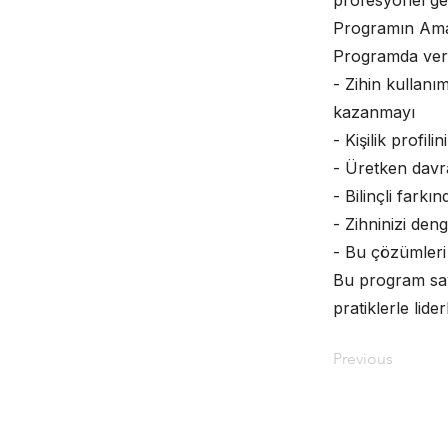
profesyonel gel
Programın Ama
Programda veri
- Zihin kullanı
kazanmayı
- Kişilik profil
- Üretken davra
- Bilinçli farkı
- Zihninizi den
- Bu çözümleri
Bu program saye
pratiklerle lider
Previous