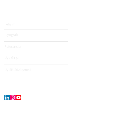
Hakkımızda & Üyelik
İletişim
Biyografi
Referanslar
Üye Girişi
Üyelik Sözleşmesi