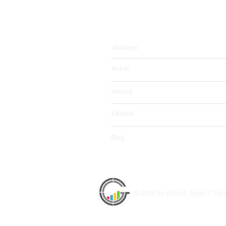
Eğitimler & İçerikler
Akademi
Kulüp
Medya
Kitaplar
Blog
© 2026 by Growth Target | Türk