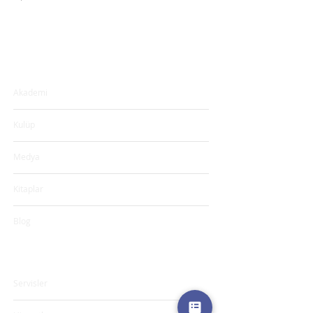
Eğitimler & İçerikler
Akademi
Kulüp
Medya
Kitaplar
Blog
Hizmetler & Servisler
Servisler