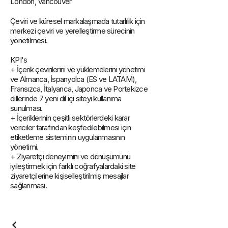
London, Vancouver
Çeviri ve küresel markalaşmada tutarlılık için
merkezi çeviri ve yerelleştirme sürecinin
yönetilmesi.
KPI's
+ İçerik çevirilerini ve yüklemelerini yönetimi
ve Almanca, İspanyolca (ES ve LATAM),
Fransızca, İtalyanca, Japonca ve Portekizce
dillerinde 7 yeni dil içi siteyi kullanıma
sunulması.
+ İçeriklerinin çeşitli sektörlerdeki karar
vericiler tarafından keşfedilebilmesi için
etiketleme sisteminin uygulanmasının
yönetimi.
+ Ziyaretçi deneyimini ve dönüşümünü
iyileştirmek için farklı coğrafyalardaki site
ziyaretçilerine kişiselleştirilmiş mesajlar
sağlanması.