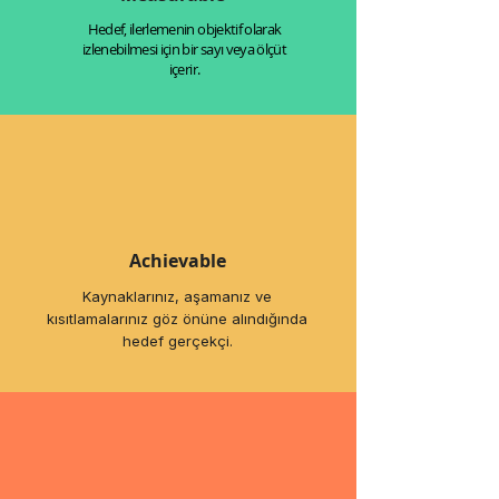
Hedef, ilerlemenin objektif olarak
izlenebilmesi için bir sayı veya ölçüt
içerir.
Achievable
Kaynaklarınız, aşamanız ve
kısıtlamalarınız göz önüne alındığında
hedef gerçekçi.