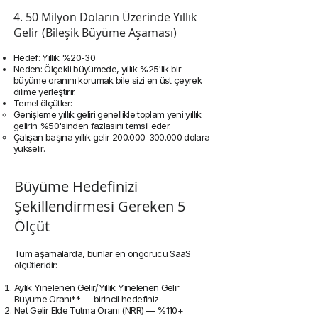
4. 50 Milyon Doların Üzerinde Yıllık
Gelir (Bileşik Büyüme Aşaması)
Hedef: Yıllık %20-30
Neden: Ölçekli büyümede, yıllık %25'lik bir
büyüme oranını korumak bile sizi en üst çeyrek
dilime yerleştirir.
Temel ölçütler:
Genişleme yıllık geliri genellikle toplam yeni yıllık
gelirin %50'sinden fazlasını temsil eder.
Çalışan başına yıllık gelir
200.000-300.000
dolara
yükselir.
Büyüme Hedefinizi
Şekillendirmesi Gereken 5
Ölçüt
Tüm aşamalarda, bunlar en öngörücü SaaS
ölçütleridir:
Aylık Yinelenen Gelir/Yıllık Yinelenen Gelir
Büyüme Oranı** — birincil hedefiniz
Net Gelir Elde Tutma Oranı (NRR) — %110+