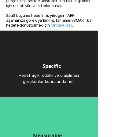
gerçekçi bir şekilde ulaşılabilir olmasını sağlamak
için net bir yön ve kriterler sunar.
SaaS büyüme hedefinizi, yıllık gelir (ARR)
aşamanıza göre uyarlanmış, tamamen SMART bir
hedefe dönüştürmek için
randevu alın
.
Specific
Hedef açık, odaklı ve ulaşılması
gerekenler konusunda net.
Measurable