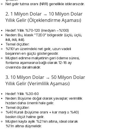
Net gelir tutma oranı (NRR) genellikle istikrarsızdır.
2. 1 Milyon Dolar → 10 Milyon Dolar
Yıllık Gelir (Ölçeklendirme Aşaması)
Hedef: Yıllık %70-120 (medyan ~%100)
Neden: Bu, klasik "T2D3" bölgesidir (üçlü, üçlü,
ikili, ikili, ikili).
Temel ölçütler:
%110'un üzerindeki net gelir, uzun vadeli
başarının en güçlü göstergesidir.
Müşteri edinme maliyetinin geri ödeme süresi,
fonlama aşamasına bağlı olarak 12-16 ay
civarında daralmalıdır.
3. 10 Milyon Dolar → 50 Milyon Dolar
Yıllık Gelir (Verimlilik Aşaması)
Hedef: Yıllık %30-60
Neden: Büyüme doğal olarak yavaşlar; verimlilik
hızdan daha önemli hale gelir.
Temel ölçütler:
%40 Kuralı (büyüme oranı + kar marjı ≥ %40)
baskın ölçüt haline gelir.
Müşteri kaybı aylık %2'nin altına, ideal olarak
%1'in altına düşmelidir.