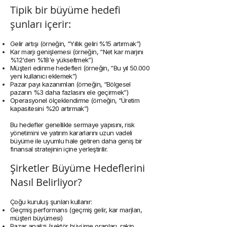
Tipik bir büyüme hedefi
şunları içerir:
Gelir artışı (örneğin, “Yıllık geliri %15 artırmak”)
Kar marjı genişlemesi (örneğin, “Net kar marjını
%12'den %18'e yükseltmek”)
Müşteri edinme hedefleri (örneğin, “Bu yıl 50.000
yeni kullanıcı eklemek”)
Pazar payı kazanımları (örneğin, “Bölgesel
pazarın %3 daha fazlasını ele geçirmek”)
Operasyonel ölçeklendirme (örneğin, “Üretim
kapasitesini %20 artırmak”)
Bu hedefler genellikle sermaye yapısını, risk
yönetimini ve yatırım kararlarını uzun vadeli
büyüme ile uyumlu hale getiren daha geniş bir
finansal stratejinin içine yerleştirilir.
Şirketler Büyüme Hedeflerini
Nasıl Belirliyor?
Çoğu kuruluş şunları kullanır:
Geçmiş performans (geçmiş gelir, kar marjları,
müşteri büyümesi)
Pazar analizi (sektör büyüme oranları, rakip