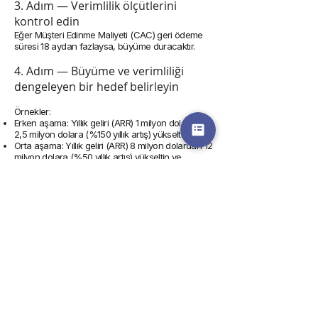
3. Adım — Verimlilik ölçütlerini
kontrol edin
Eğer Müşteri Edinme Maliyeti (CAC) geri ödeme
süresi 18 aydan fazlaysa, büyüme duracaktır.
4. Adım — Büyüme ve verimliliği
dengeleyen bir hedef belirleyin
Örnekler:
Erken aşama: Yıllık geliri (ARR) 1 milyon dolardan
2,5 milyon dolara (%150 yıllık artış) yükseltin
Orta aşama: Yıllık geliri (ARR) 8 milyon dolardan 12
milyon dolara (%50 yıllık artış) yükseltin ve
müşteri edinme maliyetinin (CAC) geri ödeme
süresini 14 aydan kısa tutun
Geç aşama: Yıllık geliri (ARR) 40 milyon dolardan
50 milyon dolara (%25 yıllık artış) yükseltin ve 40
Kuralı ≥ %40'ı sağlayın
SaaS ürününüz için kesin bir
hedef mi istiyorsunuz?
Randevu alın
ve bize şunları sağlayın: