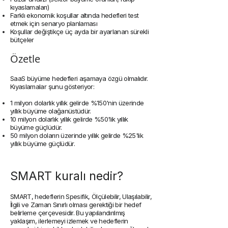
kıyaslamaları)
Farklı ekonomik koşullar altında hedefleri test
etmek için senaryo planlaması
Koşullar değiştikçe üç ayda bir ayarlanan sürekli
bütçeler
Özetle
SaaS büyüme hedefleri aşamaya özgü olmalıdır.
Kıyaslamalar şunu gösteriyor:
1 milyon dolarlık yıllık gelirde %150'nin üzerinde
yıllık büyüme olağanüstüdür.
10 milyon dolarlık yıllık gelirde %50'lik yıllık
büyüme güçlüdür.
50 milyon doların üzerinde yıllık gelirde %25'lik
yıllık büyüme güçlüdür.
SMART kuralı nedir?
SMART, hedeflerin Spesifik, Ölçülebilir, Ulaşılabilir,
İlgili ve Zaman Sınırlı olması gerektiği bir hedef
belirleme çerçevesidir. Bu yapılandırılmış
yaklaşım, ilerlemeyi izlemek ve hedeflerin