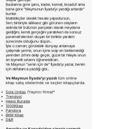
Bazılarına göre şans, kader, kısmet, tesadüf ama
bana göre “Maymunun İlyada’yı yazdığı anlardır”
bunlar.
İstatistikçiler olasılık hesabı yapadursun,
Sen; birbiriyle alâkasız gibi görünen olayların
aslında bir bütünün parçaları olarak meydana
geldiğini, kendi gerçeğini yaratırken de sonsuz
parametrelerden oluşan bir birlikte yaratım
sürecinde olduğunu düşün...
İşte o zaman; görülebilir dünyayı anlamaya
çalışmak yerine, onun içine sızıp en beklemediği
yerinden zırhını delip geçer, güzel bir hileyle onun
en kıymetli sırlarını öğrenebilirsin.
Ve Maymun "senin için de" İlyada’yı yazar, benim
için defalarca yazdığı gibi...
Ve Maymun İlyada'yı yazdı
tüm online
kitap satış sitelerinde ve seçkin kitapçılarda.
Sola Unitas
(Yayıncı firma)*
Trendyol
Hepsi Burada
1000Kitap
Pandora
BKM Kitap
D&R
Amerika ve Kanada'dan sipariş vermek