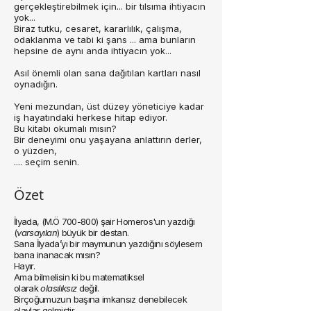
gerçekleştirebilmek için... bir tılsıma ihtiyacın
yok...
Biraz tutku, cesaret, kararlılık, çalışma,
odaklanma ve tabi ki şans ... ama bunların
hepsine de aynı anda ihtiyacın yok...
Asıl önemli olan sana dağıtılan kartları nasıl
oynadığın.
Yeni mezundan, üst düzey yöneticiye kadar
iş hayatındaki herkese hitap ediyor.
Bu kitabı okumalı mısın?
Bir deneyimi onu yaşayana anlattırın derler,
o yüzden,
.... seçim senin.
Özet
İlyada, (M.Ö 700-800) şair Homeros'un yazdığı
(
varsayılan
) büyük bir destan.
Sana İlyada’yı bir maymunun yazdığını söylesem
bana inanacak mısın?
Hayır.
Ama bilmelisin ki bu
matematiksel
olarak
olasılıksız
değil.
Birçoğumuzun başına imkansız denebilecek
olaylar gelmiştir.