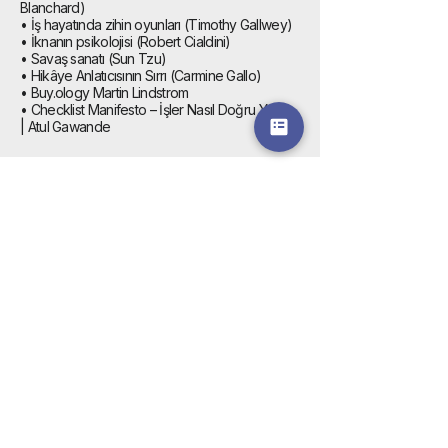
Blanchard)
• İş hayatında zihin oyunları (Timothy Gallwey)
• İknanın psikolojisi (Robert Cialdini)
• Savaş sanatı (Sun Tzu)
• Hikâye Anlatıcısının Sırrı (Carmine Gallo)
• Buy.ology Martin Lindstrom
• Checklist Manifesto – İşler Nasıl Doğru Yapılır
| Atul Gawande
Eğitimler & İçerikler
Akademi
Kulüp
Medya
Kitaplar
Blog