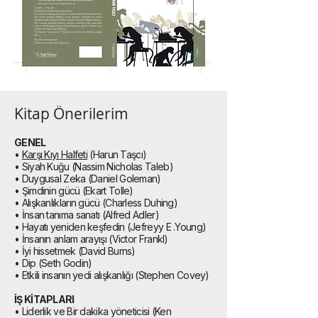
Kitap Önerilerim
GENEL
•
Karşı Kıyı Halfeti
(Harun Taşcı)
• Siyah Kuğu (Nassim Nicholas Taleb)
• Duygusal Zeka (Daniel Goleman)
• Şimdinin gücü (Ekart Tolle)
• Alışkanlıkların gücü (Charless Duhing)
• İnsan tanıma sanatı (Alfred Adler)
• Hayatı yeniden keşfedin (Jefreyy E .Young)
• İnsanın anlam arayışı (Victor Frankl)
• İyi hissetmek (David Burns)
• Dip (Seth Godin)
• Etkili insanın yedi alışkanlığı (Stephen Covey)
İŞ KİTAPLARI
• Liderlik ve Bir dakika yöneticisi (Ken