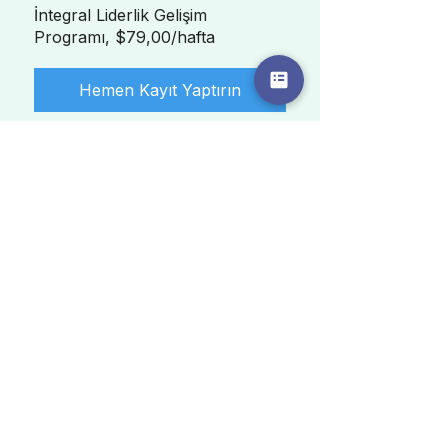
İntegral Liderlik Gelişim
Programı, $79,00/hafta
Hemen Kayıt Yaptırın
Growth Target Club
Bu program bir gruba bağlı.
Programa katıldıktan sonra
gruba ekleneceksiniz.
Dönüştüren Liderler
Herkese Açık
•
375 Üye