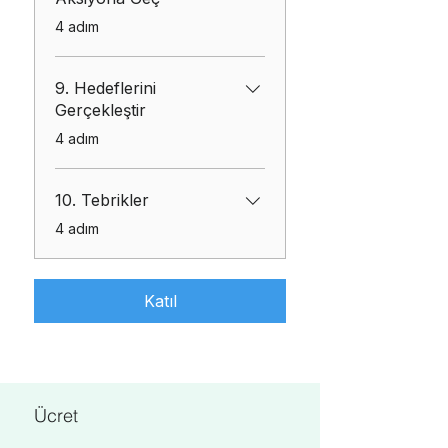
.
4 adım
9. Hedeflerini
Gerçekleştir
.
4 adım
10. Tebrikler
.
4 adım
Katıl
Ücret