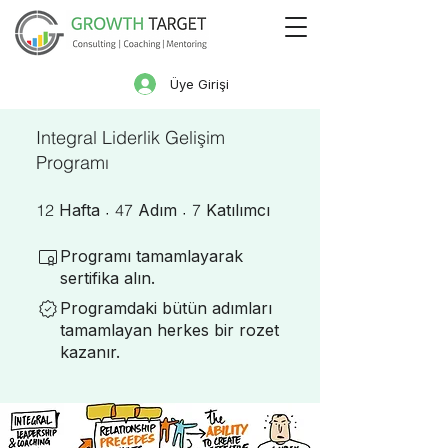
Üye Girişi
Integral Liderlik Gelişim
Programı
12 Hafta
47 Adım
7 Katılımcı
12
Hafta
47
Adım
7
Katılımcı
Programı tamamlayarak
sertifika alın.
Programdaki bütün adımları
tamamlayan herkes bir rozet
kazanır.