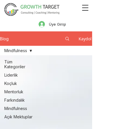
Üye Girişi
Kaydol
Blog
Mindfulness
Tüm
Kategoriler
Liderlik
Koçluk
Mentorluk
Farkındalık
Mindfulness
Açık Mektuplar