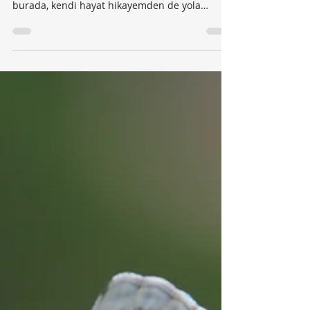
İki Bavul ve Ben
Mezun olduğum Üniversite'de, mezun adayları
için yaptığım kariyer konuşması... Bugün
burada, kendi hayat hikayemden de yola
çıkarak, sizlere ilham vermek ve yolculuğunuzu
şekillendirecek önemli kavramları paylaşmak
için bir aradayız. Ancak ben size, ne yazık ki,
sadece kendi başarılarımın tarifini verebilirim.
Oysa her başarı hikayesi münferittir ve
tekrarlanamaz, benim anlatacağım başarı
hikayesi de bu anlamda kimseyi
bağlamayacaktır. Bir diğer yönden bakacak
olursak da "İk