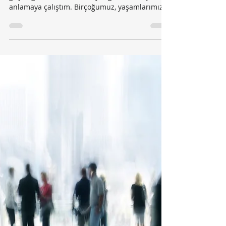
-
14 Ağu 2019
1 dakikada okunur
Koçluk
Ömrün Hayallerinden Uzun
Olsun
Ömrün hayallerinden uzun olsun, dedi annem
geçen gün. Bu ilk defa duyduğum cümleyi
anlamaya çalıştım. Birçoğumuz, yaşamlarımızın
artık...