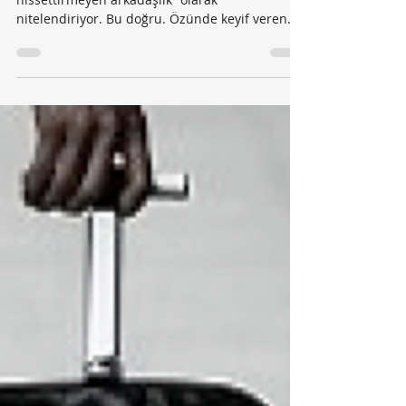
Gerçekten İstediğin Nedir?
Bazı danışanlarım şaka yollu, ilişkimizi “rahat
hissettirmeyen arkadaşlık” olarak
nitelendiriyor. Bu doğru. Özünde keyif veren
bir...